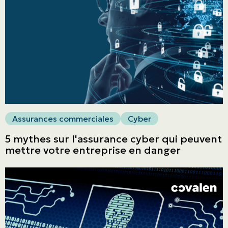
Particuliers
ASSURANCES
Entreprises
Obtenir une soumission
Urgences et réclamations
Assurances commerciales
Cyber
À propos
5 mythes sur l'assurance cyber qui peuvent
mettre votre entreprise en danger
Carrière
Blogue
Nous joindre