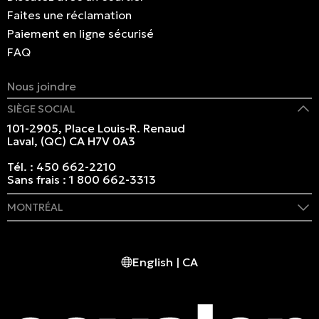
Faites une réclamation
Paiement en ligne sécurisé
FAQ
Nous joindre
SIÈGE SOCIAL
101-2905, Place Louis-R. Renaud
Laval, (QC) CA H7V 0A3
Tél. :
450 662-2210
Sans frais :
1 800 662-3313
MONTRÉAL
409 rue Marie-Morin
Montréal, (QC) CA H2Y 2Y1
English | CA
Tél. :
514 982-2424
Sans frais :
1 800 662-3313