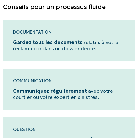
réparation ou de remplacement.
procéderons au règlement.
Conseils pour un processus fluide
Carrière
Nous vous expliquerons clairement les détails du
remboursement et de la franchise applicable.
Blogue
Nous joindre
DOCUMENTATION
Gardez tous les documents
relatifs à votre
réclamation dans un dossier dédié.
English | CA
Faites un paiement
COMMUNICATION
Communiquez régulièrement
avec votre
courtier ou votre expert en sinistres.
QUESTION