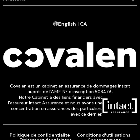
409 rue Marie-Morin
Montréal, (QC) CA H2Y 2Y1
English | CA
Tél. :
514 982-2424
Sans frais :
1 800 662-3313
Covalen est un cabinet en assurance de dommages inscrit
auprès de l'AMF Nº d'inscription 503476.
Notre Cabinet a des liens financiers avec
l'assureur Intact Assurance et nous avons une
concentration en assurances des particuliers
avec ce dernier.
Politique de confidentialité
Conditions d'utilisations