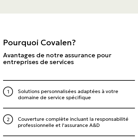
Particuliers
ASSURANCES
Entreprises
Pourquoi Covalen?
Obtenir une soumission
Avantages de notre assurance pour
entreprises de services
Urgences et réclamations
À propos
Solutions personnalisées adaptées à votre
domaine de service spécifique
Carrière
Blogue
Couverture complète incluant la responsabilité
Nous joindre
professionnelle et l'assurance A&D