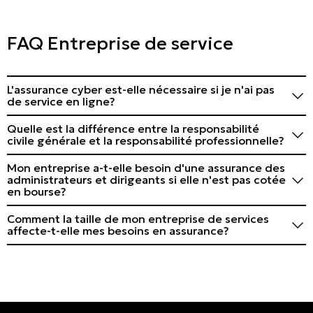
FAQ Entreprise de service
L'assurance cyber est-elle nécessaire si je n'ai pas
de service en ligne?
Absolument! Si vous conserver des données clients ou
Quelle est la différence entre la responsabilité
utilisez des systèmes informatiques, vous êtes exposé
civile générale et la responsabilité professionnelle?
aux cyberrisques. L'assurance cyber protège contre les
La responsabilité civile générale couvre les dommages
violations de données, les demandes de rançons et
Mon entreprise a-t-elle besoin d'une assurance des
corporels et matériels, tandis que la responsabilité
autres menaces numériques.
administrateurs et dirigeants si elle n'est pas cotée
professionnelle couvre les pertes financières dues à
en bourse?
une faute, négligence ou erreurs lors de votre
Oui, même les entreprises privées doivent bénéficier
prestation de vos services professionnels.
Comment la taille de mon entreprise de services
d'une assurance A&D. Elle vous protège contre les
affecte-t-elle mes besoins en assurance?
poursuites d'employés, de clients, de fournisseurs et
La taille de votre entreprise influence l'étendue et les
d'autres parties prenantes.
limites de couvertures nécessaires. Une petite
entreprise peut avoir besoin de couvertures de base,
tandis qu'une grande entreprise peut nécessiter des
limites plus élevées et des couvertures plus