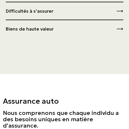
Moto
Chalet
Fréquences de réclamations
Difficultés à s’assurer
VTT
Locataire
Suspension de permis
Embarcation nautique
Location courte durée
Biens de haute valeur
Maison mobile
Résiliation assurance
Assurance auto
Nous comprenons que chaque individu a
des besoins uniques en matière
d'assurance.