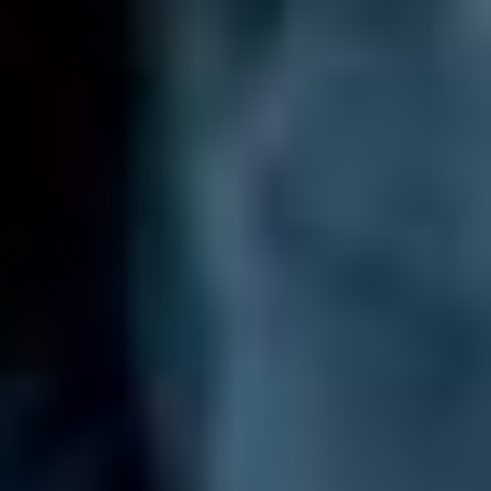
Obtenir une soumission
Urgences et réclamations
À propos
Carrière
Blogue
Nous joindre
English | CA
Faites un paiement