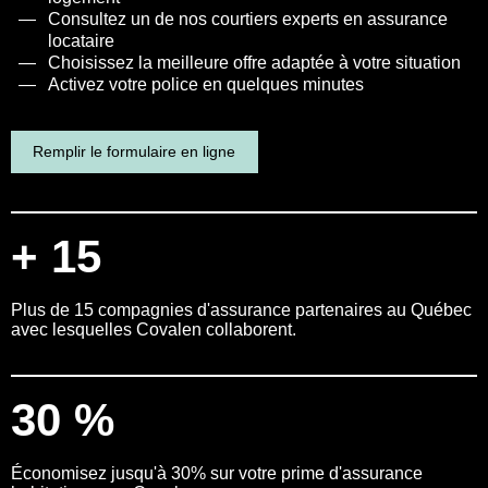
Consultez un de nos courtiers experts en assurance
locataire
Obtenir une soumission
Choisissez la meilleure offre adaptée à votre situation
Activez votre police en quelques minutes
Urgences et réclamations
Remplir le formulaire en ligne
À propos
Carrière
+
15
Blogue
Nous joindre
Plus de 15 compagnies d'assurance partenaires au Québec
avec lesquelles Covalen collaborent.
English | CA
30
%
Faites un paiement
Économisez jusqu'à 30% sur votre prime d'assurance