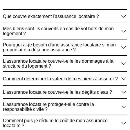
Que couvre exactement l'assurance locataire ?
Elle couvre généralement vos biens personnels, votre
Mes biens sont-ils couverts en cas de vol hors de mon
responsabilité civile, et peut inclure des frais de subsistance
logement ?
supplémentaires si votre logement devient inhabitable.
Oui, la plupart des polices offrent une couverture limitée
Pourquoi ai-je besoin d'une assurance locataire si mon
pour les biens volés hors du domicile, comme dans votre
propriétaire a déjà une assurance ?
voiture ou en voyage.
L'assurance du propriétaire ne couvre pas vos biens
L'assurance locataire couvre-t-elle les dommages à la
personnels ni votre responsabilité civile. L'assurance
structure du logement ?
locataire protège vos intérêts spécifiques.
Non, la structure est couverte par l'assurance du
Comment déterminer la valeur de mes biens à assurer ?
propriétaire. Votre assurance couvre vos biens et votre
responsabilité en cas de dommages accidentels.
Faites un inventaire détaillé de vos biens, en estimant leur
L'assurance locataire couvre-t-elle les dégâts d'eau ?
valeur de remplacement actuelle. Pensez à documenter
avec des photos ou des vidéos.
Généralement oui, pour vos biens personnels. Vérifiez les
L'assurance locataire protège-t-elle contre la
détails de votre police, car certains types de dégâts d'eau
responsabilité civile ?
peuvent être exclus.
Oui, elle vous protège si quelqu'un se blesse dans votre
Comment puis-je réduire le coût de mon assurance
logement ou si vous causez accidentellement des
locataire ?
dommages à autrui.