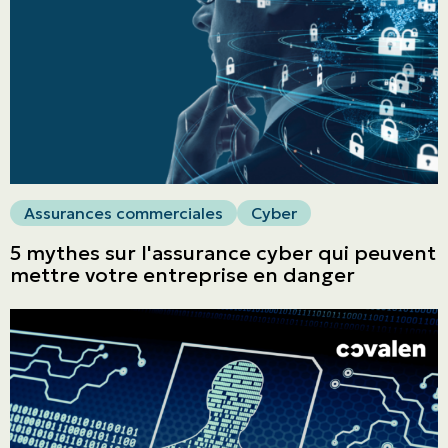
ASSURANCES
Entreprises
Obtenir une soumission
Urgences et réclamations
Assurances commerciales
Cyber
5 mythes sur l'assurance cyber qui peuvent
À propos
mettre votre entreprise en danger
Carrière
Blogue
Nous joindre
English | CA