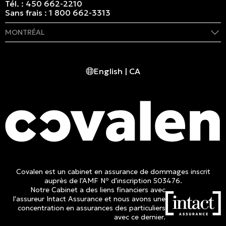
Tél. :
450 662-2210
Sans frais :
1 800 662-3313
MONTRÉAL
409 rue Marie-Morin
Montréal, (QC) CA H2Y 2Y1
English | CA
Tél. :
514 982-2424
Sans frais :
1 800 662-3313
Covalen est un cabinet en assurance de dommages inscrit
auprès de l'AMF Nº d'inscription 503476.
Notre Cabinet a des liens financiers avec
l'assureur Intact Assurance et nous avons une
concentration en assurances des particuliers
avec ce dernier.