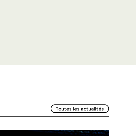
Redirection v
Toutes les actualités