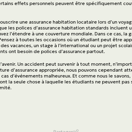
rtains effets personnels peuvent être spécifiquement cou
ASSURANCES
Particuliers
ouscrire une assurance habitation locataire lors d’un voyag
n que les polices d’assurance habitation standards incluent
ASSURANCES
uvez l’étendre à une couverture mondiale. Dans ce cas, la g
Entreprises
. Pensez à toutes les occasions où un étudiant peut être app
es vacances, un stage à l’international ou un projet scolair
ants ont besoin de polices d’assurance partout.
’avenir. Un accident peut survenir à tout moment, n’importe
Obtenir une soumission
ture d’assurance appropriée, nous pouvons cependant attén
en cas d’événements malheureux. Et comme nous le savons, l
Urgences et réclamations
sont la seule chose à laquelle les étudiants ne peuvent pas
imité.
À propos
Carrière
Partager