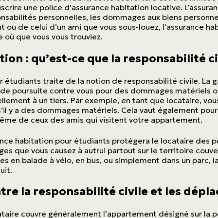
scrire une police d’assurance habitation locative. L’assura
nsabilités personnelles, les dommages aux biens personnels
 ou de celui d’un ami que vous sous-louez, l’assurance hab
e où que vous vous trouviez.
ion : qu’est-ce que la responsabilité ci
 étudiants traite de la notion de responsabilité civile. La 
s de poursuite contre vous pour des dommages matériels o
llement à un tiers. Par exemple, en tant que locataire, vo
 s’il y a des dommages matériels. Cela vaut également po
même de ceux des amis qui visitent votre appartement.
nce habitation pour étudiants protégera le locataire des p
 que vous causez à autrui partout sur le territoire couve
s en balade à vélo, en bus, ou simplement dans un parc, l
uit.
ntre la responsabilité civile et les dép
ataire couvre généralement l’appartement désigné sur la p