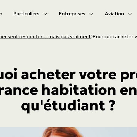
n
Particuliers
Entreprises
Aviation
CIPAL
CIPAL
E pensent respecter… mais pas vraiment
Pourquoi acheter v
les produits
les produits
bile
s d'assurances
oi acheter votre p
tion
s d'activités
rance habitation en
tés à s’assurer
ammes
qu'étudiant ?
aute valeur