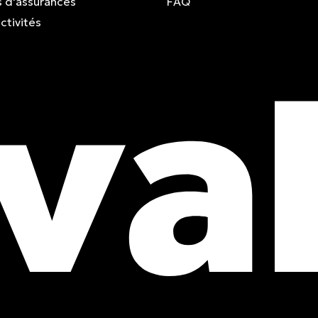
 d'assurances
FAQ
ctivités
obtenez
is