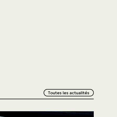
Redirection v
Toutes les actualités