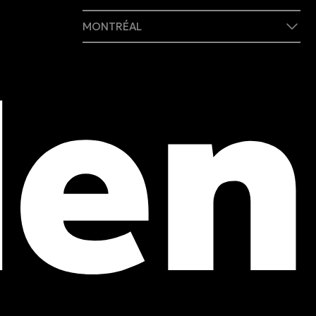
MONTRÉAL
409 rue Marie-Morin
Montréal, (QC) CA H2Y 2Y1
Tél. :
514 982-2424
Sans frais :
1 800 662-3313