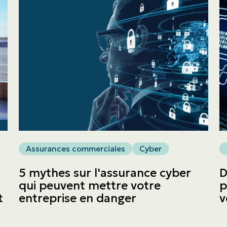
Obtenir une soumission
Urgences et réclamations
À propos
Carrière
Blogue
Nous joindre
Assurances commerciales
Cyber
5 mythes sur l'assurance cyber
D
qui peuvent mettre votre
p
English | CA
Faites un paiement
t
entreprise en danger
v