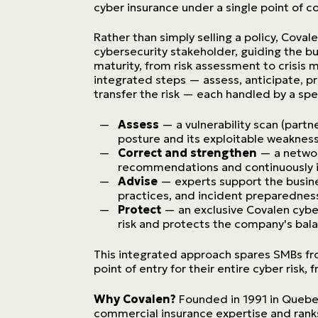
Transport
cyber insurance under a single point of c
Construction
Rather than simply selling a policy, Coval
cybersecurity stakeholder, guiding the bu
maturity, from risk assessment to crisis
integrated steps — assess, anticipate, pr
transfer the risk — each handled by a spe
Assess
— a vulnerability scan (partn
posture and its exploitable weaknes
Correct and strengthen
— a networ
recommendations and continuously im
Advise
— experts support the busines
practices, and incident preparednes
Protect
— an exclusive Covalen cyber
risk and protects the company's bal
This integrated approach spares SMBs fro
point of entry for their entire cyber risk,
Why Covalen?
Founded in 1991 in Quebec
commercial insurance expertise and rank