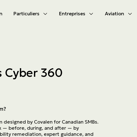
n
Particuliers
Entreprises
Aviation
CIPAL
CIPAL
les produits
les produits
bile
s d'assurances
s Cyber 360
tion
s d'activités
tés à s’assurer
ammes
aute valeur
am?
m designed by Covalen for Canadian SMBs.
ck — before, during, and after — by
ability remediation, expert guidance, and