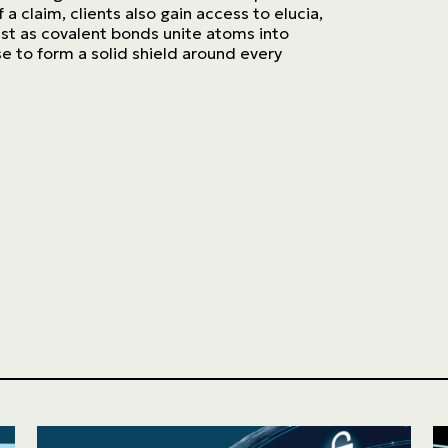
 a claim, clients also gain access to
elucia
,
Just as covalent bonds unite atoms into
e to form a solid shield around every
ASSURANCES
Particuliers
ASSURANCES
Entreprises