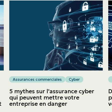
Blogue
Nous joindre
English | CA
Faites un paiement
Assurances commerciales
Cyber
5 mythes sur l'assurance cyber
D
qui peuvent mettre votre
p
t
entreprise en danger
v