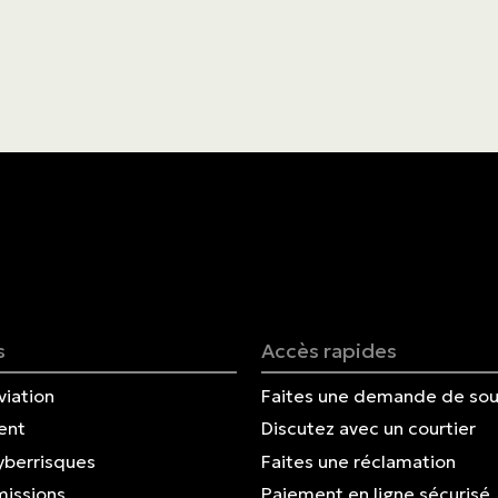
s
Accès rapides
viation
Faites une demande de sou
ent
Discutez avec un courtier
yberrisques
Faites une réclamation
missions
Paiement en ligne sécurisé