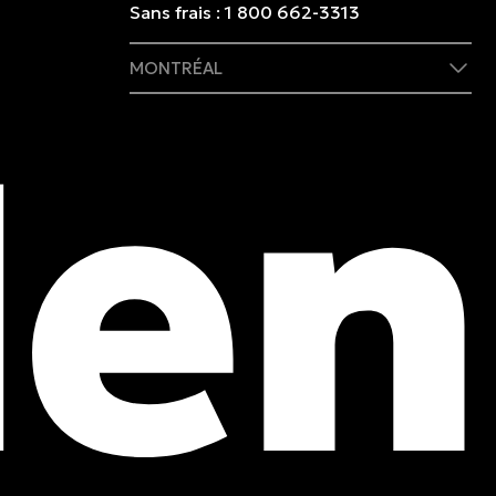
Sans frais :
1 800 662-3313
MONTRÉAL
409 rue Marie-Morin
Montréal, (QC) CA H2Y 2Y1
Tél. :
514 982-2424
Sans frais :
1 800 662-3313