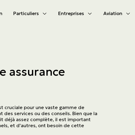
n
Particuliers
Entreprises
Aviation
CIPAL
CIPAL
les produits
les produits
bile
s d'assurances
ne assurance
tion
s d'activités
tés à s’assurer
ammes
aute valeur
est cruciale pour une vaste gamme de
t des services ou des conseils. Bien que la
oit déjà assez complète, il est important
ls, et d'autres, ont besoin de cette