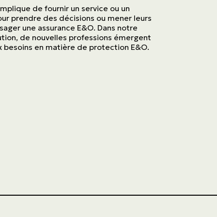
 implique de fournir un service ou un
ASSURANCES
pour prendre des décisions ou mener leurs
Particuliers
isager une assurance E&O. Dans notre
tion, de nouvelles professions émergent
ux besoins en matière de protection E&O.
ASSURANCES
Entreprises
Obtenir une soumission
Urgences et réclamations
À propos
Carrière