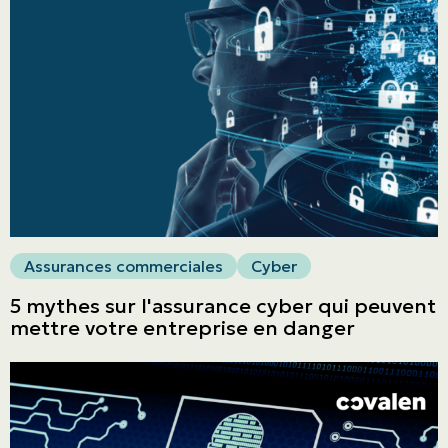
Particuliers
ASSURANCES
Entreprises
Obtenir une soumission
Urgences et réclamations
Assurances commerciales
Cyber
À propos
5 mythes sur l'assurance cyber qui peuvent
Carrière
mettre votre entreprise en danger
Blogue
Nous joindre