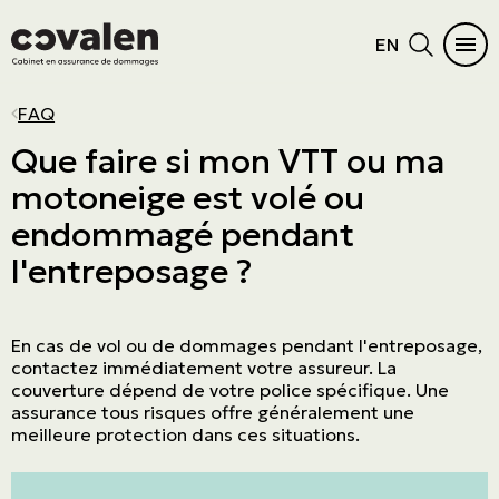
EN
AUTOMOBILE
HABITATION
DIFFICULTÉS À S’ASSURER
PRODUITS D'ASSURANCES
SECTEURS D'ACTIVITÉS
PROGRAMMES
MENU PRINCIPAL
MENU PRINCIPAL
FAQ
Auto
Maison
Résidence vacante ou inoccupée
Cautionnement
PME
ADMA
Voir tous les produits
Voir tous les produits
Que faire si mon VTT ou ma
motoneige est volé ou
Véhicules récréatifs
Condo
Dossier criminel
Erreurs et omissions
Commerce de détail
OBNL
Automobile
Produits d'assurances
endommagé pendant
Moto
Chalet
Fréquences de réclamations
Administrateurs et dirigeants
Manufacturier et grossiste
Grand Nord
Habitation
Secteurs d'activités
l'entreposage ?
VTT
Locataire
Suspension de permis
Cyberrisques
Immobilier
L'Association canadienne des pilotes et
Difficultés à s’assurer
Programmes
propriétaires d’aéronefs (COPA)
Embarcation nautique
Location courte durée
Responsabilité civile générale
Entreprise de service
Biens de haute valeur
En cas de vol ou de dommages pendant l'entreposage,
Maison mobile
Biens des entreprises
Agricole & agroalimentaire
contactez immédiatement votre assureur. La
couverture dépend de votre police spécifique. Une
Résiliation assurance
Aviation
assurance tous risques offre généralement une
meilleure protection dans ces situations.
Transport
Construction