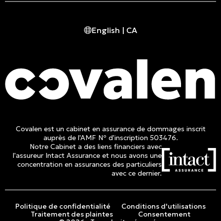
409 rue Marie-Morin
Montréal, (QC) CA H2Y 2Y1
English | CA
Tél. :
514 982-2424
Sans frais :
1 800 662-3313
Covalen est un cabinet en assurance de dommages inscrit
auprès de l'AMF Nº d'inscription 503476.
Notre Cabinet a des liens financiers avec
l'assureur Intact Assurance et nous avons une
concentration en assurances des particuliers
avec ce dernier.
Politique de confidentialité
Conditions d'utilisations
Traitement des plaintes
Consentement