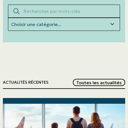
Rechercher par mots-clés
Catégories
Red
Toutes les actualités
ACTUALITÉS RÉCENTES