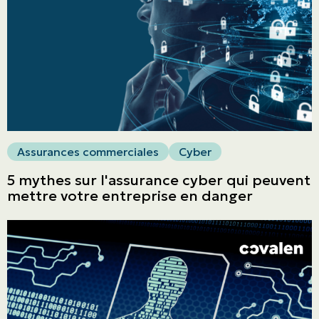
ASSURANCES
Entreprises
Obtenir une soumission
Urgences et réclamations
Assurances commerciales
Cyber
5 mythes sur l'assurance cyber qui peuvent
À propos
mettre votre entreprise en danger
Carrière
Blogue
Nous joindre
English | CA