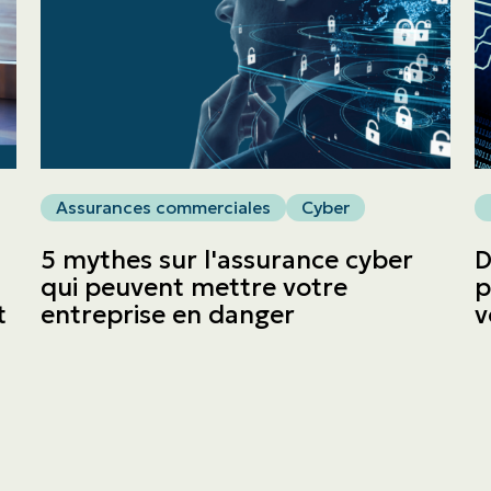
ASSURANCES
Entreprises
Obtenir une soumission
Assurances commerciales
Cyber
Urgences et réclamations
5 mythes sur l'assurance cyber
D
qui peuvent mettre votre
p
t
entreprise en danger
v
À propos
Carrière
Blogue