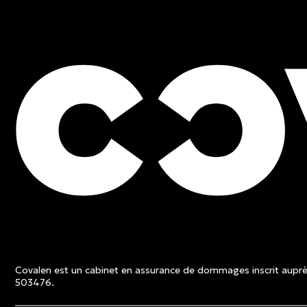
ESTIMATION GRATUITE
Contactez un expert et 
une soumission sans fra
Covalen est un cabinet en assurance de dommages inscrit auprès
Estimation gratuite
503476.