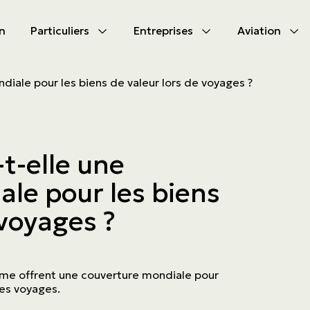
n
Particuliers
Entreprises
Aviation
CIPAL
CIPAL
ndiale pour les biens de valeur lors de voyages ?
les produits
les produits
bile
s d'assurances
-t-elle une
tion
s d'activités
ale pour les biens
tés à s’assurer
ammes
 voyages ?
aute valeur
me offrent une couverture mondiale pour
les voyages.