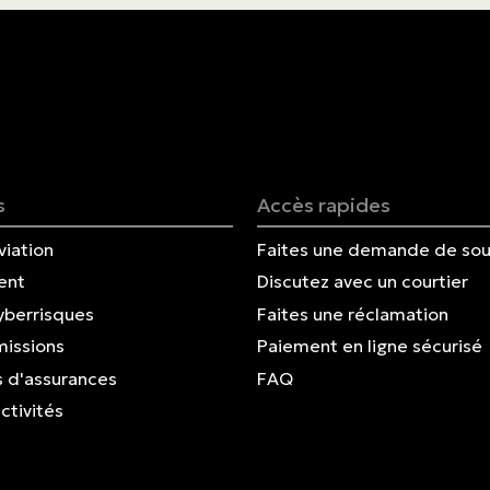
Nous joindre
English | CA
Faites un paiement
s
Accès rapides
viation
Faites une demande de sou
ent
Discutez avec un courtier
yberrisques
Faites une réclamation
missions
Paiement en ligne sécurisé
 d'assurances
FAQ
ctivités