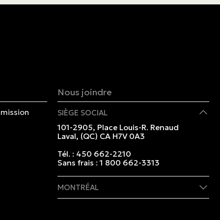
Nous joindre
mission
SIÈGE SOCIAL
101-2905, Place Louis-R. Renaud
Laval, (QC) CA H7V 0A3
Tél. :
450 662-2210
Sans frais :
1 800 662-3313
MONTRÉAL
409 rue Marie-Morin
Montréal, (QC) CA H2Y 2Y1