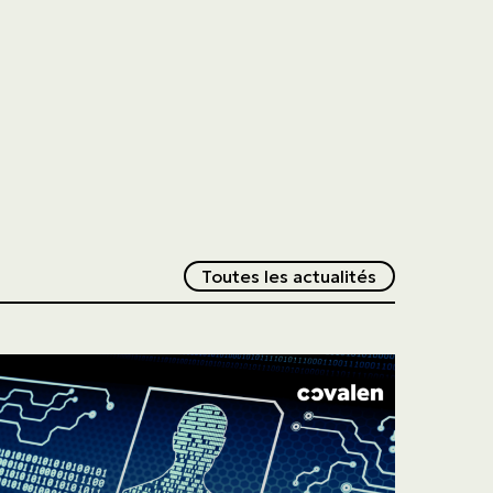
Redirection v
Toutes les actualités