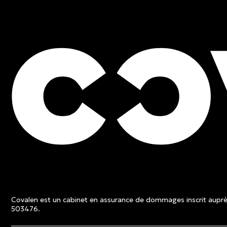
ESTIMATION GRATUITE
Contactez un expert et 
une soumission sans fra
Covalen est un cabinet en assurance de dommages inscrit auprès
Estimation gratuite
503476.