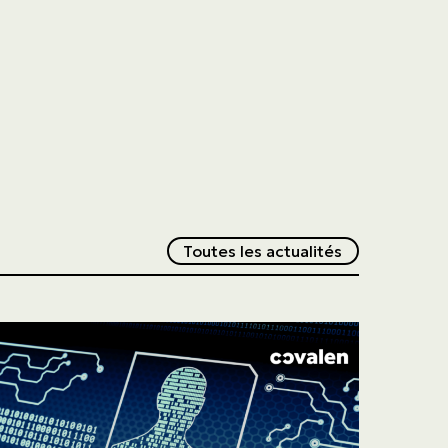
Redirection v
Toutes les actualités