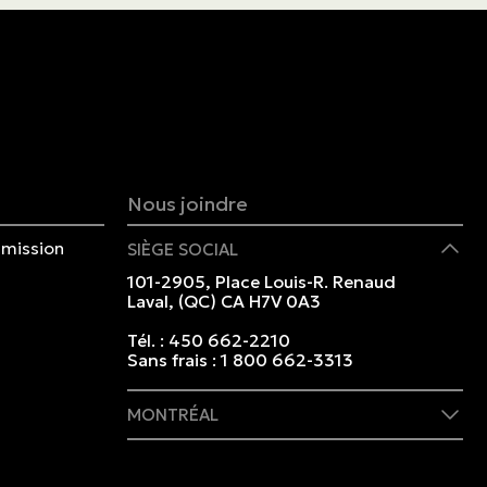
Nous joindre
mission
SIÈGE SOCIAL
101-2905, Place Louis-R. Renaud
Laval, (QC) CA H7V 0A3
Tél. :
450 662-2210
Sans frais :
1 800 662-3313
MONTRÉAL
409 rue Marie-Morin
Montréal, (QC) CA H2Y 2Y1