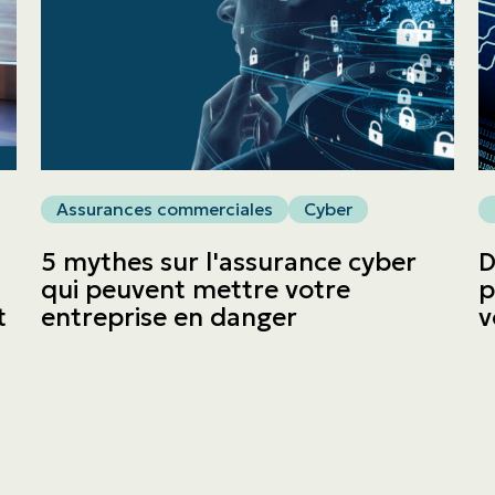
ASSURANCES
Entreprises
Obtenir une soumission
Assurances commerciales
Cyber
Urgences et réclamations
5 mythes sur l'assurance cyber
D
qui peuvent mettre votre
p
t
entreprise en danger
v
À propos
Carrière
Blogue