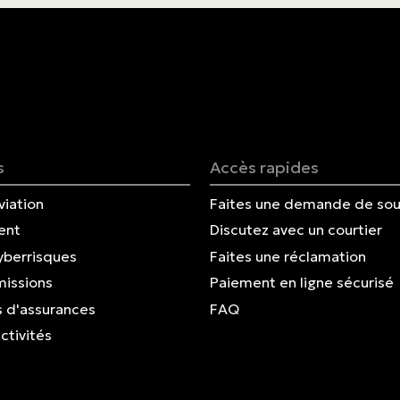
Nous joindre
English | CA
Faites un paiement
s
Accès rapides
viation
Faites une demande de sou
ent
Discutez avec un courtier
yberrisques
Faites une réclamation
missions
Paiement en ligne sécurisé
 d'assurances
FAQ
ctivités