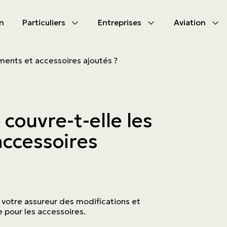
n
Particuliers
Entreprises
Aviation
CIPAL
CIPAL
ments et accessoires ajoutés ?
les produits
les produits
bile
s d'assurances
couvre-t-elle les
tion
s d'activités
ccessoires
tés à s’assurer
ammes
aute valeur
votre assureur des modifications et
 pour les accessoires.