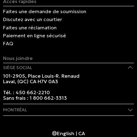
Accès rapides
Faites une demande de soumission
Discutez avec un courtier
Faites une réclamation
Paiement en ligne sécurisé
FAQ
Nous joindre
SIÈGE SOCIAL
101-2905, Place Louis-R. Renaud
Laval, (QC) CA H7V 0A3
Tél. :
450 662-2210
Sans frais :
1 800 662-3313
MONTRÉAL
409 rue Marie-Morin
Montréal, (QC) CA H2Y 2Y1
English | CA
Tél. :
514 982-2424