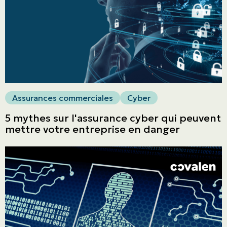
ASSURANCES
Entreprises
Obtenir une soumission
Urgences et réclamations
Assurances commerciales
Cyber
5 mythes sur l'assurance cyber qui peuvent
À propos
mettre votre entreprise en danger
Carrière
Blogue
Nous joindre
English | CA