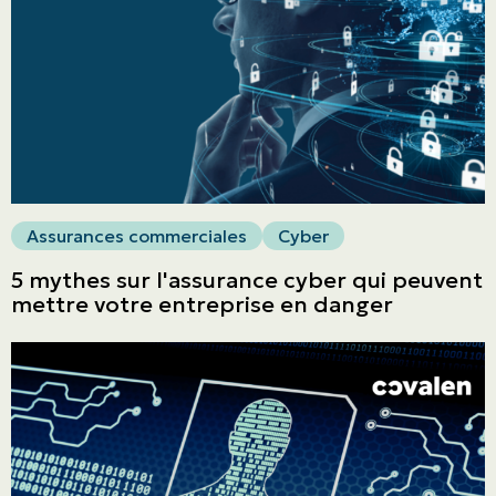
ASSURANCES
Entreprises
Obtenir une soumission
Urgences et réclamations
Assurances commerciales
Cyber
5 mythes sur l'assurance cyber qui peuvent
À propos
mettre votre entreprise en danger
Carrière
Blogue
Nous joindre
English | CA