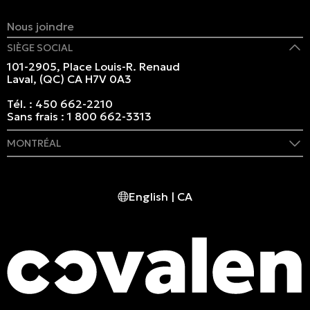
Nous joindre
SIÈGE SOCIAL
101-2905, Place Louis-R. Renaud
Laval, (QC) CA H7V 0A3
Tél. :
450 662-2210
Sans frais :
1 800 662-3313
MONTRÉAL
409 rue Marie-Morin
Montréal, (QC) CA H2Y 2Y1
English | CA
Tél. :
514 982-2424
Sans frais :
1 800 662-3313