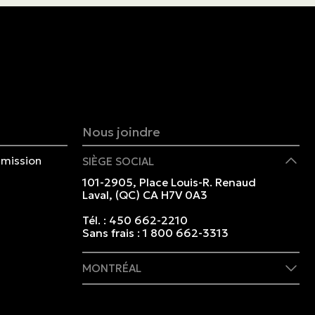
Nous joindre
mission
SIÈGE SOCIAL
101-2905, Place Louis-R. Renaud
Laval, (QC) CA H7V 0A3
Tél. :
450 662-2210
Sans frais :
1 800 662-3313
MONTRÉAL
409 rue Marie-Morin
Montréal, (QC) CA H2Y 2Y1