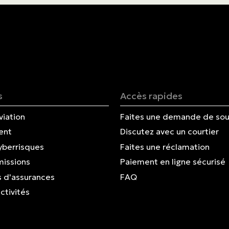
Nous joindre
English | CA
Faites un paiement
s
Accès rapides
viation
Faites une demande de sou
ent
Discutez avec un courtier
yberrisques
Faites une réclamation
missions
Paiement en ligne sécurisé
 d'assurances
FAQ
ctivités