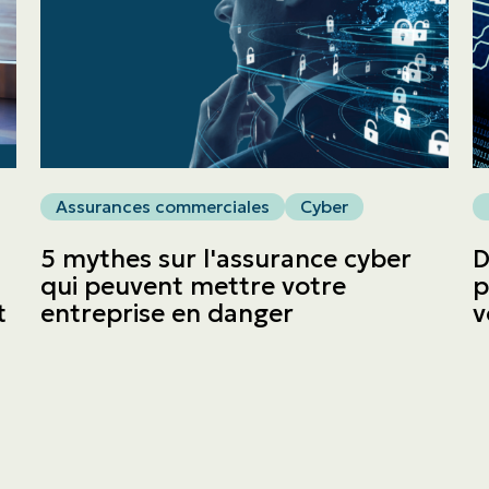
ASSURANCES
Entreprises
Obtenir une soumission
Assurances commerciales
Cyber
Urgences et réclamations
5 mythes sur l'assurance cyber
D
qui peuvent mettre votre
p
t
entreprise en danger
v
À propos
Carrière
Blogue