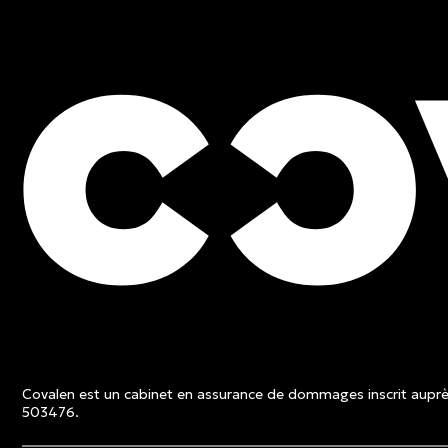
ESTIMATION GRATUITE
Contactez un expert et 
une soumission sans fra
Covalen est un cabinet en assurance de dommages inscrit auprès
Estimation gratuite
503476.