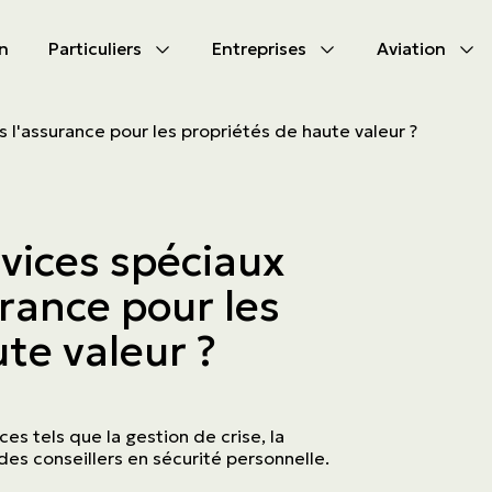
n
Particuliers
Entreprises
Aviation
CIPAL
CIPAL
ns l'assurance pour les propriétés de haute valeur ?
les produits
les produits
bile
s d'assurances
rvices spéciaux
tion
s d'activités
urance pour les
tés à s’assurer
ammes
te valeur ?
aute valeur
ces tels que la gestion de crise, la
des conseillers en sécurité personnelle.