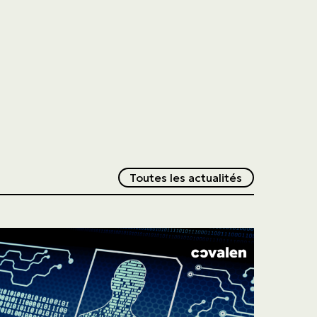
Redirection v
Toutes les actualités