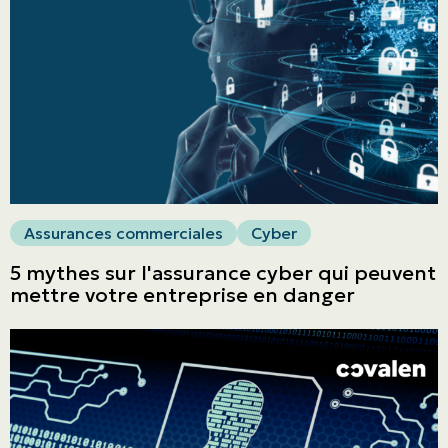
Particuliers
ASSURANCES
Entreprises
Obtenir une soumission
Urgences et réclamations
Assurances commerciales
Cyber
À propos
5 mythes sur l'assurance cyber qui peuvent
mettre votre entreprise en danger
Carrière
Blogue
Nous joindre