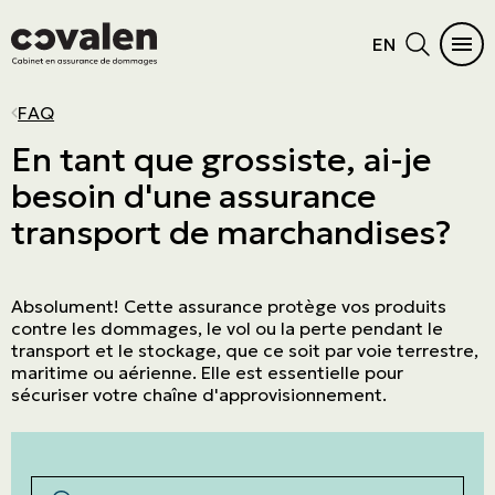
EN
AUTOMOBILE
HABITATION
DIFFICULTÉS À S’ASSURER
PRODUITS D'ASSURANCES
SECTEURS D'ACTIVITÉS
PROGRAMMES
MENU PRINCIPAL
MENU PRINCIPAL
FAQ
Auto
Maison
Résidence vacante ou inoccupée
Cautionnement
PME
ADMA
Voir tous les produits
Voir tous les produits
En tant que grossiste, ai-je
besoin d'une assurance
Véhicules récréatifs
Condo
Dossier criminel
Erreurs et omissions
Commerce de détail
OBNL
Automobile
Produits d'assurances
transport de marchandises?
Moto
Chalet
Fréquences de réclamations
Administrateurs et dirigeants
Manufacturier et grossiste
Grand Nord
Habitation
Secteurs d'activités
VTT
Locataire
Suspension de permis
Cyberrisques
Immobilier
L'Association canadienne des pilotes et
Difficultés à s’assurer
Programmes
propriétaires d’aéronefs (COPA)
Absolument! Cette assurance protège vos produits
Embarcation nautique
Location courte durée
Responsabilité civile générale
Entreprise de service
Biens de haute valeur
contre les dommages, le vol ou la perte pendant le
transport et le stockage, que ce soit par voie terrestre,
Maison mobile
Biens des entreprises
Agricole & agroalimentaire
maritime ou aérienne. Elle est essentielle pour
sécuriser votre chaîne d'approvisionnement.
Résiliation assurance
Aviation
Transport
Construction
Rechercher par mots-clés