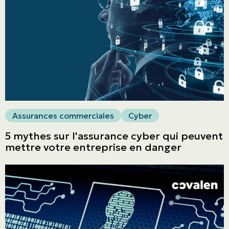
ASSURANCES
Entreprises
Obtenir une soumission
Urgences et réclamations
Assurances commerciales
Cyber
À propos
5 mythes sur l'assurance cyber qui peuvent
mettre votre entreprise en danger
Carrière
Blogue
Nous joindre
English | CA