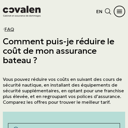
EN
AUTOMOBILE
HABITATION
DIFFICULTÉS À S’ASSURER
PRODUITS D'ASSURANCES
SECTEURS D'ACTIVITÉS
PROGRAMMES
MENU PRINCIPAL
MENU PRINCIPAL
FAQ
Auto
Maison
Résidence vacante ou inoccupée
Cautionnement
PME
ADMA
Voir tous les produits
Voir tous les produits
Comment puis-je réduire le
coût de mon assurance
Véhicules récréatifs
Condo
Dossier criminel
Erreurs et omissions
Commerce de détail
OBNL
Automobile
Produits d'assurances
bateau ?
Moto
Chalet
Fréquences de réclamations
Administrateurs et dirigeants
Manufacturier et grossiste
Grand Nord
Habitation
Secteurs d'activités
VTT
Locataire
Suspension de permis
Cyberrisques
Immobilier
L'Association canadienne des pilotes et
Difficultés à s’assurer
Programmes
propriétaires d’aéronefs (COPA)
Vous pouvez réduire vos coûts en suivant des cours de
Embarcation nautique
Location courte durée
Responsabilité civile générale
Entreprise de service
Biens de haute valeur
sécurité nautique, en installant des équipements de
sécurité supplémentaires, en optant pour une franchise
Maison mobile
Biens des entreprises
Agricole & agroalimentaire
plus élevée, et en regroupant vos polices d'assurance.
Comparez les offres pour trouver le meilleur tarif.
Résiliation assurance
Aviation
Transport
Construction
Rechercher par mots-clés