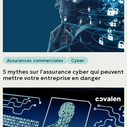
ASSURANCES
Entreprises
Obtenir une soumission
Urgences et réclamations
Assurances commerciales
Cyber
5 mythes sur l'assurance cyber qui peuvent
À propos
mettre votre entreprise en danger
Carrière
Blogue
Nous joindre
English | CA