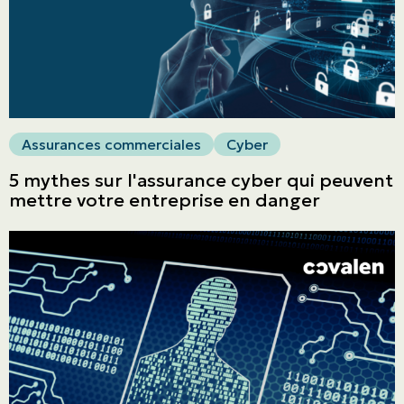
ASSURANCES
Entreprises
Obtenir une soumission
Urgences et réclamations
Assurances commerciales
Cyber
5 mythes sur l'assurance cyber qui peuvent
mettre votre entreprise en danger
À propos
Carrière
Blogue
Nous joindre
English | CA