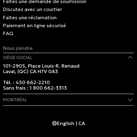
Faites une demande de soumission
Discutez avec un courtier
Faites une réclamation
Paiement en ligne sécurisé
FAQ
Nous joindre
SIÈGE SOCIAL
101-2905, Place Louis-R. Renaud
Laval, (QC) CA H7V 0A3
Tél. :
450 662-2210
Sans frais :
1 800 662-3313
MONTRÉAL
409 rue Marie-Morin
Montréal, (QC) CA H2Y 2Y1
English | CA
Tél. :
514 982-2424
Sans frais :
1 800 662-3313