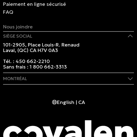
Paiement en ligne sécurisé
FAQ
Nous joindre
SIÈGE SOCIAL
101-2905, Place Louis-R. Renaud
Laval, (QC) CA H7V 0A3
Tél. :
450 662-2210
Sans frais :
1 800 662-3313
MONTRÉAL
409 rue Marie-Morin
Montréal, (QC) CA H2Y 2Y1
English | CA
Tél. :
514 982-2424
Sans frais :
1 800 662-3313