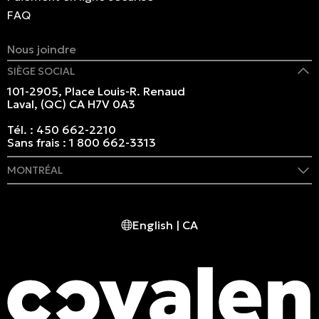
FAQ
Nous joindre
SIÈGE SOCIAL
101-2905, Place Louis-R. Renaud
Laval, (QC) CA H7V 0A3
Tél. :
450 662-2210
Sans frais :
1 800 662-3313
MONTRÉAL
409 rue Marie-Morin
Montréal, (QC) CA H2Y 2Y1
English | CA
Tél. :
514 982-2424
Sans frais :
1 800 662-3313