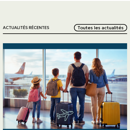
Red
Toutes les actualités
ACTUALITÉS RÉCENTES
ASSURANCES
Particuliers
ASSURANCES
Entreprises