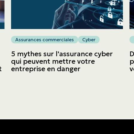
ASSURANCES
Entreprises
Assurances commerciales
Cyber
Obtenir une soumission
5 mythes sur l'assurance cyber
D
Urgences et réclamations
qui peuvent mettre votre
p
t
entreprise en danger
v
À propos
Carrière
Blogue
Nous joindre