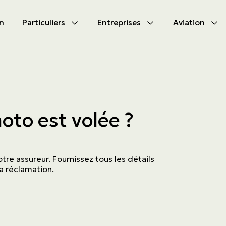
n
Particuliers
Entreprises
Aviation
CIPAL
CIPAL
les produits
les produits
bile
s d'assurances
oto est volée ?
tion
s d'activités
tés à s’assurer
ammes
re assureur. Fournissez tous les détails
a réclamation.
aute valeur