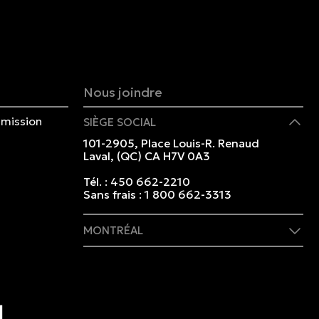
Nous joindre
mission
SIÈGE SOCIAL
101-2905, Place Louis-R. Renaud
Laval, (QC) CA H7V 0A3
Tél. :
450 662-2210
Sans frais :
1 800 662-3313
MONTRÉAL
409 rue Marie-Morin
Montréal, (QC) CA H2Y 2Y1
Tél. :
514 982-2424
Sans frais :
1 800 662-3313