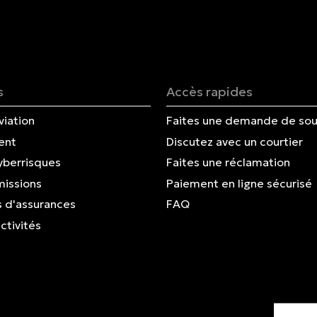
English | CA
Faites un paiement
s
Accès rapides
viation
Faites une demande de sou
ent
Discutez avec un courtier
yberrisques
Faites une réclamation
missions
Paiement en ligne sécurisé
 d'assurances
FAQ
ctivités