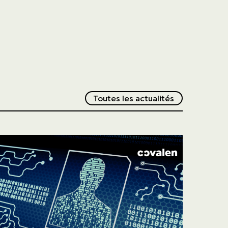
Redirection v
Toutes les actualités