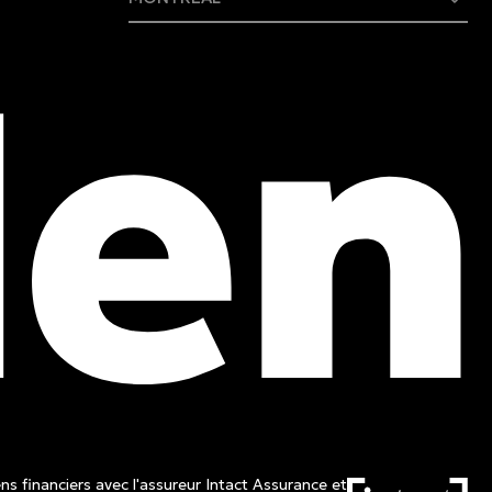
409 rue Marie-Morin
Montréal, (QC) CA H2Y 2Y1
Tél. :
514 982-2424
Sans frais :
1 800 662-3313
ns financiers avec l'assureur Intact Assurance et