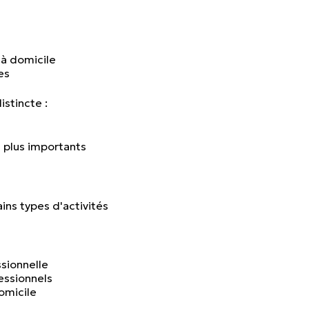
 à domicile
es
stincte :
 plus importants
ains types d'activités
ssionnelle
essionnels
omicile
ASSURANCES