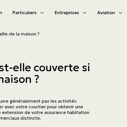
n
Particuliers
Entreprises
Aviation
CIPAL
CIPAL
ille de la maison ?
les produits
les produits
bile
s d'assurances
t-elle couverte si
tion
s d'activités
 maison ?
tés à s’assurer
ammes
aute valeur
uvre généralement pas les activités
er avec votre courtier pour obtenir une
 extension de votre assurance habitation
merciaux distincte.