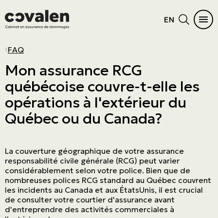
EN
AUTOMOBILE
HABITATION
DIFFICULTÉS À S’ASSURER
PRODUITS D'ASSURANCES
SECTEURS D'ACTIVITÉS
PROGRAMMES
MENU PRINCIPAL
MENU PRINCIPAL
FAQ
Auto
Maison
Résidence vacante ou inoccupée
Cautionnement
PME
ADMA
Voir tous les produits
Voir tous les produits
Mon assurance RCG
québécoise couvre-t-elle les
Véhicules récréatifs
Condo
Dossier criminel
Erreurs et omissions
Commerce de détail
OBNL
Automobile
Produits d'assurances
opérations à l'extérieur du
Moto
Chalet
Fréquences de réclamations
Administrateurs et dirigeants
Manufacturier et grossiste
Grand Nord
Habitation
Secteurs d'activités
Québec ou du Canada?
VTT
Locataire
Suspension de permis
Cyberrisques
Immobilier
L'Association canadienne des pilotes et
Difficultés à s’assurer
Programmes
propriétaires d’aéronefs (COPA)
Embarcation nautique
Location courte durée
Responsabilité civile générale
Entreprise de service
Biens de haute valeur
La couverture géographique de votre assurance
Maison mobile
Biens des entreprises
Agricole & agroalimentaire
responsabilité civile générale (RCG) peut varier
considérablement selon votre police. Bien que de
Résiliation assurance
Aviation
nombreuses polices RCG standard au Québec couvrent
les incidents au Canada et aux ÉtatsUnis, il est crucial
Transport
de consulter votre courtier d'assurance avant
d'entreprendre des activités commerciales à
Construction