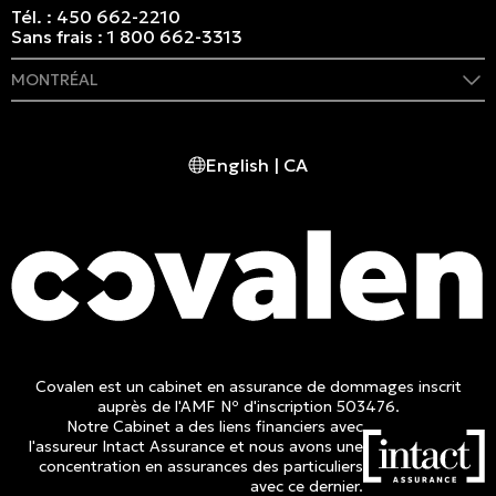
Tél. :
450 662-2210
Sans frais :
1 800 662-3313
MONTRÉAL
409 rue Marie-Morin
Montréal, (QC) CA H2Y 2Y1
English | CA
Tél. :
514 982-2424
Sans frais :
1 800 662-3313
Covalen est un cabinet en assurance de dommages inscrit
auprès de l'AMF Nº d'inscription 503476.
Notre Cabinet a des liens financiers avec
l'assureur Intact Assurance et nous avons une
concentration en assurances des particuliers
avec ce dernier.