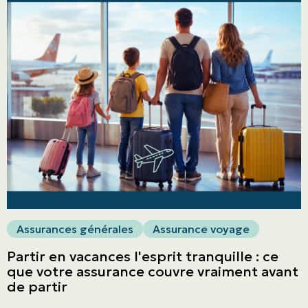
ASSURANCES
Particuliers
ASSURANCES
Entreprises
Obtenir une soumission
Urgences et réclamations
À propos
Assurances générales
Assurance voyage
Carrière
Partir en vacances l'esprit tranquille : ce
que votre assurance couvre vraiment avant
Blogue
de partir
Nous joindre