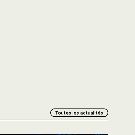
Redirection v
Toutes les actualités