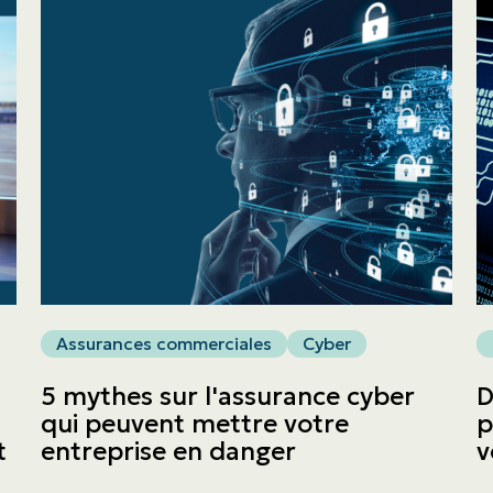
ASSURANCES
Particuliers
ASSURANCES
Entreprises
Obtenir une soumission
Urgences et réclamations
Assurances commerciales
Cyber
5 mythes sur l'assurance cyber
D
À propos
qui peuvent mettre votre
p
t
entreprise en danger
v
Carrière