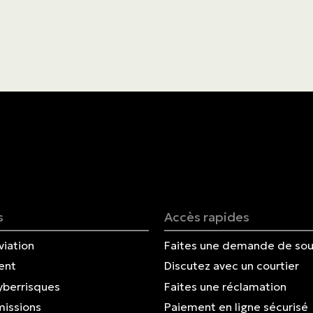
Blogue
Nous joindre
English | CA
Faites un paiement
s
Accès rapides
viation
Faites une demande de sou
ent
Discutez avec un courtier
yberrisques
Faites une réclamation
missions
Paiement en ligne sécurisé