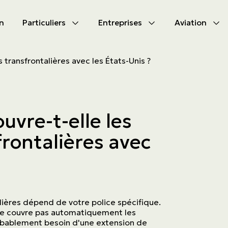
n
Particuliers
Entreprises
Aviation
CIPAL
CIPAL
 transfrontalières avec les États-Unis ?
les produits
les produits
bile
s d'assurances
vre-t-elle les
tion
s d'activités
rontalières avec
tés à s’assurer
ammes
aute valeur
lières dépend de votre police spécifique.
ne couvre pas automatiquement les
robablement besoin d'une extension de