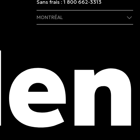
Sans frais :
1 800 662-3313
MONTRÉAL
409 rue Marie-Morin
Montréal, (QC) CA H2Y 2Y1
Tél. :
514 982-2424
Sans frais :
1 800 662-3313