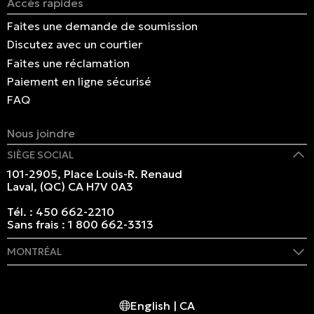
Accès rapides
Faites une demande de soumission
Discutez avec un courtier
Faites une réclamation
Paiement en ligne sécurisé
FAQ
Nous joindre
SIÈGE SOCIAL
101-2905, Place Louis-R. Renaud
Laval, (QC) CA H7V 0A3
Tél. :
450 662-2210
Sans frais :
1 800 662-3313
MONTRÉAL
409 rue Marie-Morin
Montréal, (QC) CA H2Y 2Y1
English | CA
Tél. :
514 982-2424