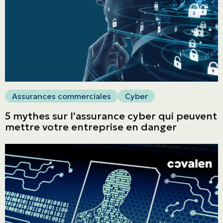
ASSURANCES
Entreprises
Obtenir une soumission
Urgences et réclamations
Assurances commerciales
Cyber
5 mythes sur l'assurance cyber qui peuvent
À propos
mettre votre entreprise en danger
Carrière
Blogue
Nous joindre
English | CA