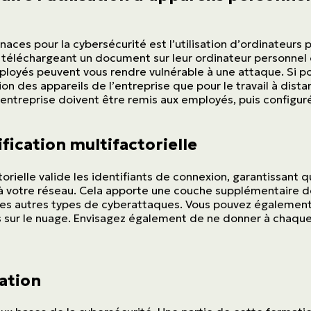
À propos
aces pour la cybersécurité est l’utilisation d’ordinateurs
n téléchargeant un document sur leur ordinateur personnel o
Carrière
loyés peuvent vous rendre vulnérable à une attaque. Si poss
ation des appareils de l’entreprise que pour le travail à dist
entreprise doivent être remis aux employés, puis configurés
Blogue
Nous joindre
ification multifactorielle
torielle valide les identifiants de connexion, garantissant qu
à votre réseau. Cela apporte une couche supplémentaire d
es autres types de cyberattaques. Vous pouvez également l
English | CA
Faites un paiement
s sur le nuage. Envisagez également de ne donner à chaq
ation