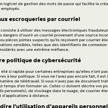
un logiciel de gestion des mots de passe qui facilite la cré
s employés.
aux escroqueries par courriel
consiste à utiliser des messages électroniques frauduleu
dangers d’ouvrir un courriel provenant d’une source incon
ASSURANCES
ou pièces jointes suspects qu’ils reçoivent par courrier éle
Particuliers
tions sensibles, telles que des identifiants de connexio
onsidérés avec une extrême méfiance.
ASSURANCES
re politique de cybersécurité
Entreprises
a été si rapide pour certaines entreprises qu’elles n’ont pa
es à leur politique. Si vous ne l’avez pas encore fait, il es
matière de télétravail. Si vous n’avez pas de document tra
 est temps d’en formuler un. Celles-ci doivent décrire vos p
Obtenir une soumission
s personnels), de stockage dans le nuage, de courrier élec
 d’applications à distance.
Urgences et réclamations
ire l’utilisation d’appareils personnels