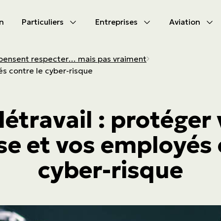
n
Particuliers
Entreprises
Aviation
CIPAL
CIPAL
E pensent respecter… mais pas vraiment
és contre le cyber-risque
les produits
les produits
bile
s d'assurances
létravail : protéger
tion
s d'activités
se et vos employés 
tés à s’assurer
ammes
cyber-risque
aute valeur