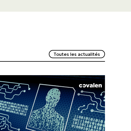
Redirection v
Toutes les actualités