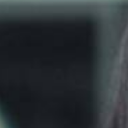
ASSURANCES
Particuliers
ASSURANCES
Entreprises
Obtenir une soumission
Urgences et réclamations